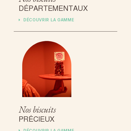
D
É
P
A
R
T
E
M
E
N
T
A
U
X
D
É
C
O
U
V
R
I
R
L
A
G
A
M
M
E
Nos biscuits
P
R
É
C
I
E
U
X
D
É
C
O
U
V
R
I
R
L
A
G
A
M
M
E