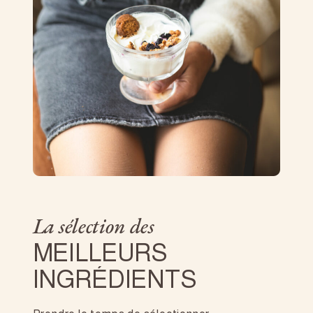
La sélection des
M
E
I
L
L
E
U
R
S
I
N
G
R
É
D
I
E
N
T
S