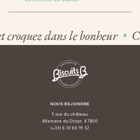
 croquez dans le bonheur
•
Co
NOUS REJOINDRE
5 rue du château
Allemans du Dropt, 47800
(+33) 6 10 60 19 32