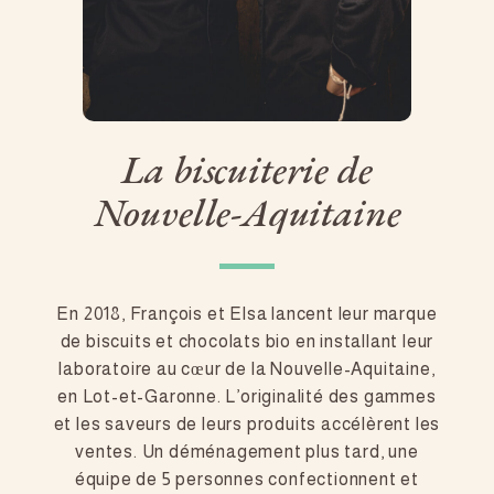
L
a
b
i
s
c
u
i
t
e
r
i
e
d
e
N
o
u
v
e
l
l
e
-
A
q
u
i
t
a
i
n
e
En 2018, François et Elsa lancent leur marque
de biscuits et chocolats bio en installant leur
laboratoire au cœur de la Nouvelle-Aquitaine,
en Lot-et-Garonne. L’originalité des gammes
et les saveurs de leurs produits accélèrent les
ventes. Un déménagement plus tard, une
équipe de 5 personnes confectionnent et