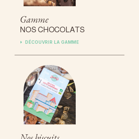
Gamme
N
O
S
C
H
O
C
O
L
A
T
S
D
É
C
O
U
V
R
I
R
L
A
G
A
M
M
E
Nos biscuits