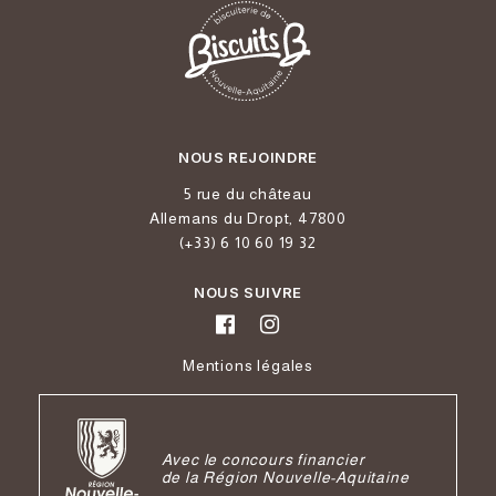
NOUS REJOINDRE
5 rue du château
Allemans du Dropt, 47800
(+33) 6 10 60 19 32
NOUS SUIVRE
M
e
n
t
i
o
n
s
l
é
g
a
l
e
s
Avec le concours financier
de la Région Nouvelle-Aquitaine