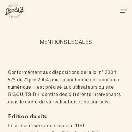
Skip
Men
to
Close
main
Menu
content
M
E
N
T
I
O
N
S
L
É
G
A
L
E
S
Conformément aux dispositions de la loi n° 2004-
575 du 21 juin 2004 pour la confiance en l’économie
numérique, il est précisé aux utilisateurs du site
BISCUITS B. l’identité des différents intervenants
dans le cadre de sa réalisation et de son suivi.
Edition du site
Le présent site, accessible à l’URL